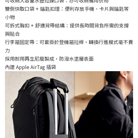
可收納大容量水壺拉鍊口袋：亦可收納備用衣物
雙側快取口袋 + 鑰匙扣環：便利存放手機、卡片與鑰匙等
小物
可拆式胸扣 + 舒適背帶結構：提供長時間背負所需的支撐
與貼合
行李箱固定帶：可套掛於登機箱拉桿，轉換行進模式毫不費
力
採用耐用再生尼龍製成，防潑水塗層表面
內建 Apple AirTag 插袋