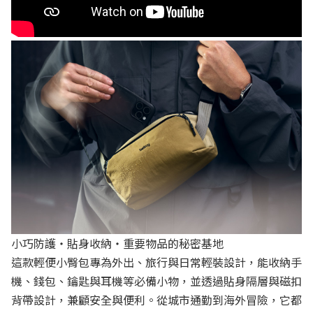
小巧防護・貼身收納・重要物品的秘密基地
這款輕便小臀包專為外出、旅行與日常輕裝設計，能收納手
機、錢包、鑰匙與耳機等必備小物，並透過貼身隔層與磁扣
背帶設計，兼顧安全與便利。從城市通勤到海外冒險，它都