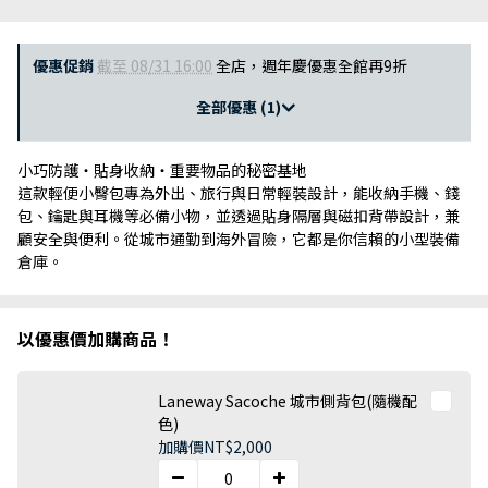
優惠促銷
截至 08/31 16:00
全店，週年慶優惠全館再9折
全部優惠 (1)
小巧防護・貼身收納・重要物品的秘密基地
這款輕便小臀包專為外出、旅行與日常輕裝設計，能收納手機、錢
包、鑰匙與耳機等必備小物，並透過貼身隔層與磁扣背帶設計，兼
顧安全與便利。從城市通勤到海外冒險，它都是你信賴的小型裝備
倉庫。
以優惠價加購商品！
Laneway Sacoche 城市側背包(隨機配
色)
加購價
NT$2,000