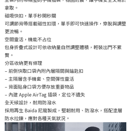
拿取。
磁吸快扣，單手秒開秒關
可調節背帶搭載磁性扣環，單手即可快速操作，穿脫與調整
更流暢。
空間靈活，機能不占位
包身折疊式設計可依收納量自然調整體積，輕裝出門不累
贅。
分區收納更有條理
– 前側快取口袋內附內層隔間與鑰匙扣
– 主隔層含手機套、空間彈性靈活
– 背面貼身口袋方便存放重要物品
– 內建 Apple AirTag 插袋，定位不遺失
全天候設計，耐用防潑水
採用再生 Baida 尼龍製成，堅韌耐用、防潑水，搭配塗層
防水拉鍊，應對各種天氣狀況。