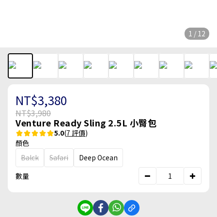
1 / 12
NT$3,380
NT$3,980
Venture Ready Sling 2.5L 小臀包
5.0
(
7 評價
)
顏色
Balck
Safari
Deep Ocean
數量