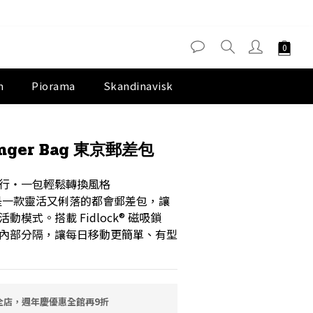
m
Piorama
Skandinavisk
立即購買
enger Bag 東京郵差包
行・一包輕鬆轉換風格
ger 是一款靈活又俐落的都會郵差包，讓
模式。搭載 Fidlock® 磁吸鎖
內部分隔，讓每日移動更簡單、有型
全店，週年慶優惠全館再9折