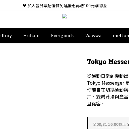
❤ 加入會員享超優質免運優惠再贈100元購物金
ellroy
Hulken
Evergoods
Wawwa
meltu
Tokyo Mess
從通勤日常到機動出
Tokyo Messen
你能自在切換通勤與活動
扣、雙肩背法與豐富
且從容。
至
08/31 16:00
截止