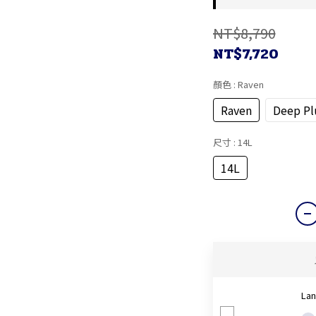
NT$8,790
NT$7,720
顏色
: Raven
Raven
Deep P
尺寸
: 14L
14L
La