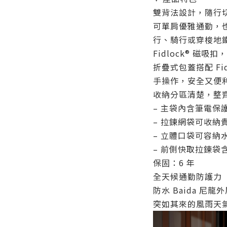
雙背法設計，隨行
可單肩優雅通勤，
行、騎行或穿梭地
Fidlock® 磁吸
折疊式包蓋搭配 Fi
手操作，安全又便
收納分區清楚，整
– 主袋內含筆電保護
– 拉鍊網袋可收納
– 立體口袋可容納
– 前側快取拉鍊袋
保固：6 年
全天候通勤防護力
防水 Baida 
突如其來的風雨天