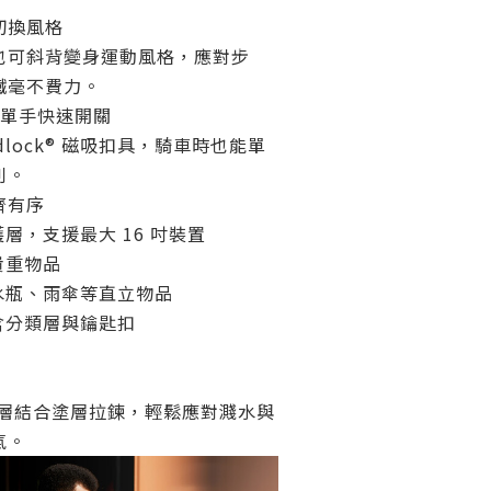
切換風格
也可斜背變身運動風格，應對步
鐵毫不費力。
扣，單手快速開關
dlock® 磁吸扣具，騎車時也能單
利。
齊有序
層，支援最大 16 吋裝置
貴重物品
水瓶、雨傘等直立物品
含分類層與鑰匙扣
尼龍外層結合塗層拉鍊，輕鬆應對濺水與
氣。