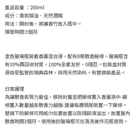
產品容量 ：200ml
成分：香氛精油、天然酒精
用法：開封後，將擴香竹放入瓶中。
揮發時間:3個月
塗色玻璃瓶裝載香薰混合液，配有8根散香藤條。玻璃瓶含
有30%再回收材質，100%全素友好、0殘忍。包裝盒材質
源自受監管的瑞典森林，採用天然染料。有替換裝產品。
日常護理
為讓散香表現力最佳，移除封蓋並把藤條置入香薰液中-藤
條置入數量越多散香力越強-建議每週頭尾倒置一下藤條。
替換下的藤條可用紙巾包裹放置以防殘餘液溢出。放置屋內
散香時間3個月。使用後的玻璃瓶可在清洗後作花瓶使用。