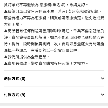
貨訂單或不再繼續為 您服務(黑名單)，敬請見諒。.
▲每筆訂單出貨皆有運費產生，若有1次超商未取貨紀錄，
摩登有權力不再為您服務，購買前請考慮清楚，避免造成雙
方的困擾。
▲商品若有任何問題請善用聊聊來溝通，千萬不要急著給負
評，賣場會盡量幫您解決，如果不能即時回覆也請您耐心等
待，稍待一段時間後再詢問一次，賣場訊息量龐大有時可能
漏掉一些訊息，有看到的話一定會回覆您喔！
▲我們所提供為全新產品。
▲賣場有修改、變更賣場購物程序及說明之權力。
送貨方式 (8)
付款方式 (9)