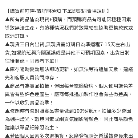
【購買前叮嚀-請詳閱須知 下單即認同賣場規則】
▲所有商品皆為現貨+預購，而預購商品有可能因種種因素
導致無法生產，有這種情況我們將致電給您協助更換款式或
取消訂單。
▲現貨三日內出貨,無現貨需訂購日為準運程7-15天左右出
貨,如遇航班與海關延誤或是其他不可預期因素，出貨日將
往後順延，同意者下單!!
▲庫存隨時變動無法即時更新，如無法等待追加天數，建議
先和客服人員詢問庫存。
▲商品皆為實品拍攝，但因每台電腦廠牌、個人使用調色差
異皆有些許色差產生，廠商每批追加製作也會有些微差異，
一律以收到實品為準！
▲修圖時皆會對照實品盡量做到100%接近，拍攝多少會因
為棚拍燈光、環境因素或網頁氛圍影響顏色，因此商品顏色
建議以單品細節照為主。
▲若因個人因素多次退換貨，恕摩登視情況暫緩該會員未出