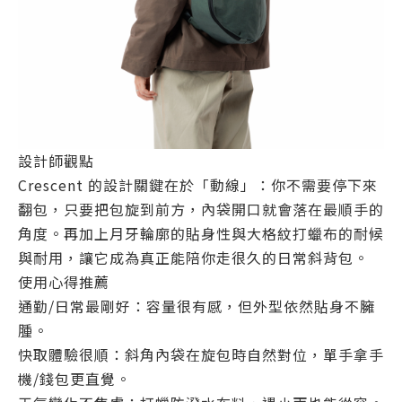
設計師觀點
Crescent 的設計關鍵在於「動線」：你不需要停下來
翻包，只要把包旋到前方，內袋開口就會落在最順手的
角度。再加上月牙輪廓的貼身性與大格紋打蠟布的耐候
與耐用，讓它成為真正能陪你走很久的日常斜背包。
使用心得推薦
通勤/日常最剛好：容量很有感，但外型依然貼身不臃
腫。
快取體驗很順：斜角內袋在旋包時自然對位，單手拿手
機/錢包更直覺。