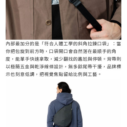
內部最加分的是「符合人體工學的斜角拉鍊口袋」：當
你把包旋到前方時，口袋開口會自然落在最順手的角
度，能單手快速拿取，減少翻找的尷尬與停頓。背帶則
以極簡五金與乾淨線條設計，無多餘尾帶干擾，品牌標
示也刻意低調，把視覺焦點留給比例與工藝。