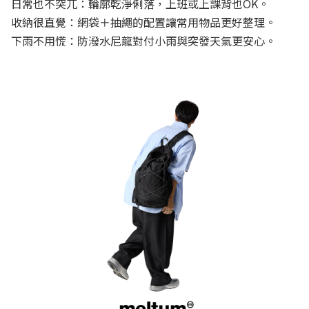
日常也不突兀：輪廓乾淨俐落，上班或上課背也OK。
收納很直覺：網袋＋抽繩的配置讓常用物品更好整理。
下雨不用慌：防潑水尼龍對付小雨與突發天氣更安心。