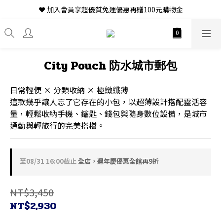
❤ 加入會員享超優質免運優惠再贈100元購物金
City Pouch 防水城市郵包
日常輕便 × 分類收納 × 極緻纖薄
這款幾乎讓人忘了它存在的小包，以超薄設計搭配靈活容
量，輕鬆收納手機、鑰匙、錢包與隨身數位設備，是城市
通勤與輕旅行的完美搭檔。
至
08/31 16:00
截止
全店，週年慶優惠全館再9折
NT$3,450
NT$2,930