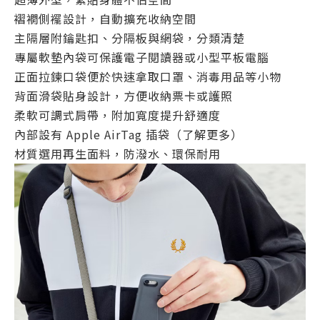
褶襉側襬設計，自動擴充收納空間
主隔層附鑰匙扣、分隔板與網袋，分類清楚
專屬軟墊內袋可保護電子閱讀器或小型平板電腦
正面拉鍊口袋便於快速拿取口罩、消毒用品等小物
背面滑袋貼身設計，方便收納票卡或護照
柔軟可調式肩帶，附加寬度提升舒適度
內部設有 Apple AirTag 插袋（了解更多）
材質選用再生面料，防潑水、環保耐用